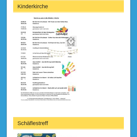
Kinderkirche
Schäflestreff