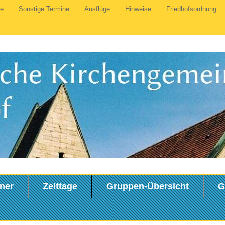
te
Sonstige Termine
Ausflüge
Hinweise
Friedhofsordnung
ner
Zelttage
Gruppen-Übersicht
G