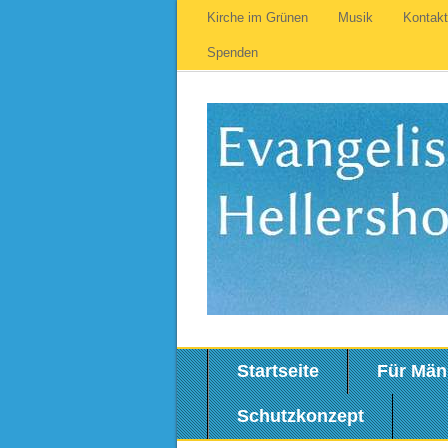
Kirche im Grünen
Musik
Kontak
Spenden
Startseite
Für Män
Schutzkonzept