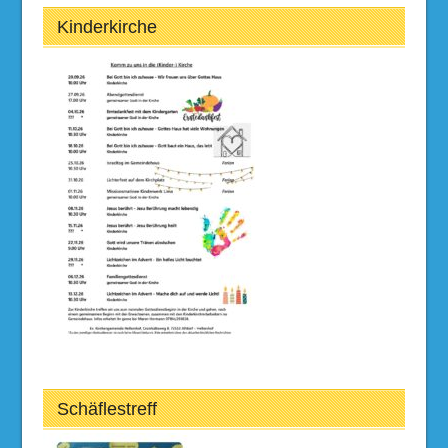
Kinderkirche
Schäflestreff