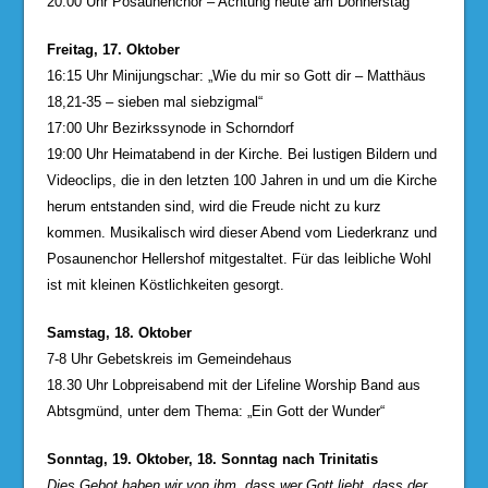
20:00 Uhr Posaunenchor – Achtung heute am Donnerstag
Freitag, 17. Oktober
16:15 Uhr Minijungschar: „Wie du mir so Gott dir – Matthäus
18,21-35 – sieben mal siebzigmal“
17:00 Uhr Bezirkssynode in Schorndorf
19:00 Uhr Heimatabend in der Kirche. Bei lustigen Bildern und
Videoclips, die in den letzten 100 Jahren in und um die Kirche
herum entstanden sind, wird die Freude nicht zu kurz
kommen. Musikalisch wird dieser Abend vom Liederkranz und
Posaunenchor Hellershof mitgestaltet. Für das leibliche Wohl
ist mit kleinen Köstlichkeiten gesorgt.
Samstag, 18. Oktober
7-8 Uhr Gebetskreis im Gemeindehaus
18.30 Uhr Lobpreisabend mit der Lifeline Worship Band aus
Abtsgmünd, unter dem Thema: „Ein Gott der Wunder“
Sonntag, 19. Oktober, 18. Sonntag nach Trinitatis
Dies Gebot haben wir von ihm, dass wer Gott liebt, dass der