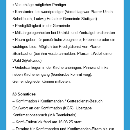
• Vorschläge möglicher Prediger
• Konstanter Leinwandprediger (Vorschlag war Pfarrer Ulrich
Scheffbuch, Ludwig-Hofacker-Gemeinde Stuttgart)
• Predigtfähigkeit in der Gemeinde
• Mitfahrgelegenheiten bei Distrikt- und Zentralgottesdiensten
• Raum geben für persönliche Zeugnisse, Erlebnisse oder ein
wichtiges Lied. Möglich bei Predigtdienst von Pfarrer
Steinbacher (bei ihm vorab anmelden:
Pfarramt.Welzheimer-
Wald-2@elkw.de
)
• Gebetsanliegen in der Kirche anbringen. Pinnwand links
neben Kircheneingang (Garderobe kommt weg).
Gemeindeglieder können mitbeten.
§3 Sonstiges
– Konfirmation / Konfirmanden / Gottesdienst-Besuch,
Grußwort an der Konfirmation (KGR), Übergabe
Konfirmationsspruch (MA Teeniekreis)
– Konfi-Frühstück fand am 16.03.25 statt
– Termine für Konfirmanden und Konfirmanden-Eltern bis zur