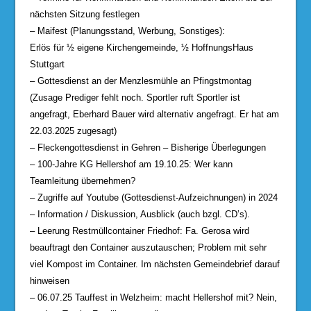
nächsten Sitzung festlegen
– Maifest (Planungsstand, Werbung, Sonstiges):
Erlös für ½ eigene Kirchengemeinde, ½ HoffnungsHaus
Stuttgart
– Gottesdienst an der Menzlesmühle an Pfingstmontag
(Zusage Prediger fehlt noch. Sportler ruft Sportler ist
angefragt, Eberhard Bauer wird alternativ angefragt. Er hat am
22.03.2025 zugesagt)
– Fleckengottesdienst in Gehren – Bisherige Überlegungen
– 100-Jahre KG Hellershof am 19.10.25: Wer kann
Teamleitung übernehmen?
– Zugriffe auf Youtube (Gottesdienst-Aufzeichnungen) in 2024
– Information / Diskussion, Ausblick (auch bzgl. CD’s).
– Leerung Restmüllcontainer Friedhof: Fa. Gerosa wird
beauftragt den Container auszutauschen; Problem mit sehr
viel Kompost im Container. Im nächsten Gemeindebrief darauf
hinweisen
– 06.07.25 Tauffest in Welzheim: macht Hellershof mit? Nein,