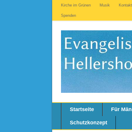
Kirche im Grünen
Musik
Kontak
Spenden
Startseite
Für Män
Schutzkonzept