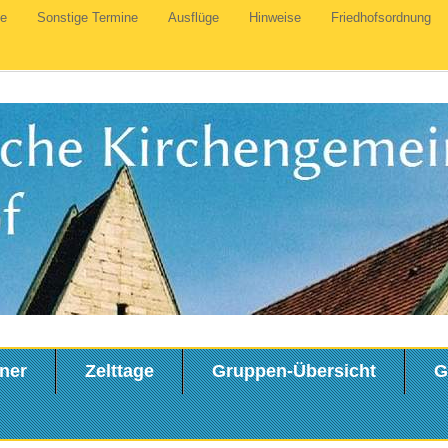
te
Sonstige Termine
Ausflüge
Hinweise
Friedhofsordnung
ner
Zelttage
Gruppen-Übersicht
G