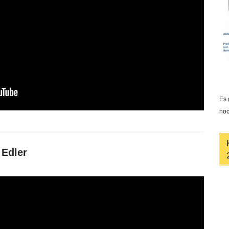
Es 
noc
 Edler