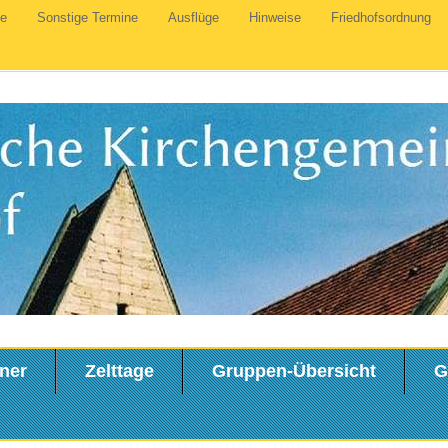
te
Sonstige Termine
Ausflüge
Hinweise
Friedhofsordnung
ner
Zelttage
Gruppen-Übersicht
G