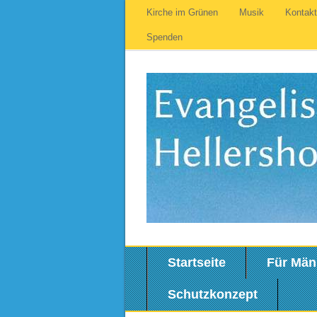
Kirche im Grünen
Musik
Kontak
Spenden
Startseite
Für Män
Schutzkonzept