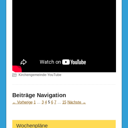
Kirchengemeinde-YouTube
Beiträge Navigation
← Vorherige
1
…
3
4
5
6
7
…
15
Nächste →
Wochenpläne