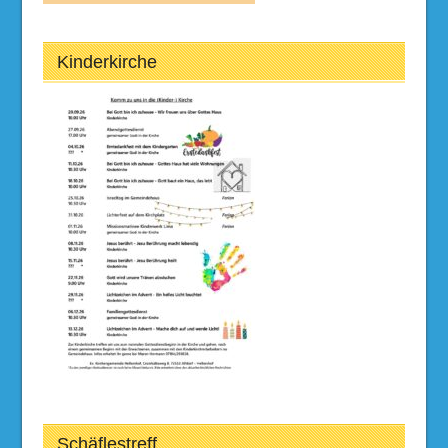
Kinderkirche
Schäflestreff