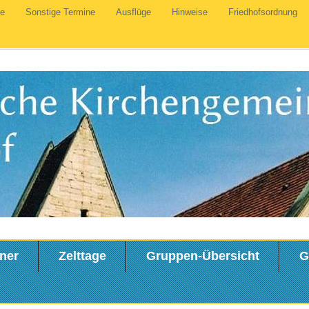
te
Sonstige Termine
Ausflüge
Hinweise
Friedhofsordnung
ner
Zelttage
Gruppen-Übersicht
G