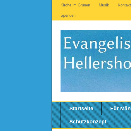
Kirche im Grünen
Musik
Kontak
Spenden
Startseite
Für Män
Schutzkonzept