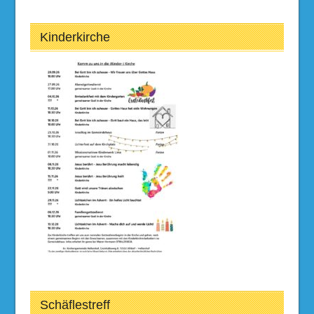
Kinderkirche
Schäflestreff