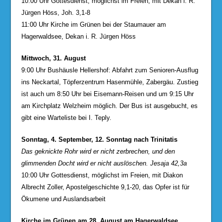
10:00 Uhr Gottesdienst, möglichst im Freien, mit Dekan i. R.
Jürgen Höss, Joh. 3,1-8
11:00 Uhr Kirche im Grünen bei der Staumauer am
Hagerwaldsee, Dekan i. R. Jürgen Höss
Mittwoch, 31. August
9:00 Uhr Bushäusle Hellershof: Abfahrt zum Senioren-Ausflug
ins Neckartal, Töpferzentrum Hasenmühle, Zabergäu. Zustieg
ist auch um 8:50 Uhr bei Eisemann-Reisen und um 9:15 Uhr
am Kirchplatz Welzheim möglich. Der Bus ist ausgebucht, es
gibt eine Warteliste bei I. Teply.
Sonntag, 4. September, 12. Sonntag nach Trinitatis
Das geknickte Rohr wird er nicht zerbrechen, und den
glimmenden Docht wird er nicht auslöschen. Jesaja 42,3a
10:00 Uhr Gottesdienst, möglichst im Freien, mit Diakon
Albrecht Zoller, Apostelgeschichte 9,1-20, das Opfer ist für
Ökumene und Auslandsarbeit
Kirche im Grünen am 28. August am Hagerwaldsee