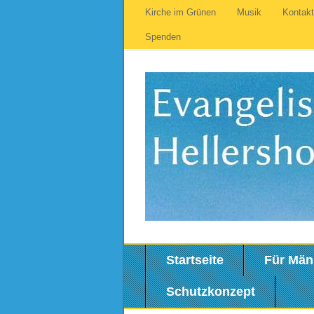
Kirche im Grünen
Musik
Kontak
Spenden
Startseite
Für Män
Schutzkonzept