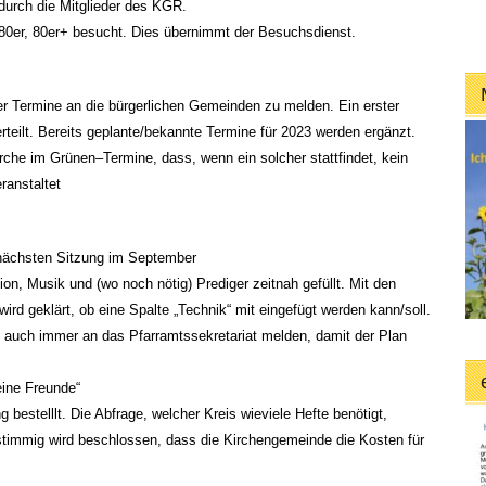
durch die Mitglieder des KGR.
80er, 80er+ besucht. Dies übernimmt der Besuchsdienst.
er Termine an die bürgerlichen Gemeinden zu melden. Ein erster
rteilt. Bereits geplante/bekannte Termine für 2023 werden ergänzt.
rche im Grünen–Termine, dass, wenn ein solcher stattfindet, kein
ranstaltet
 nächsten Sitzung im September
ion, Musik und (wo noch nötig) Prediger zeitnah gefüllt. Mit den
wird geklärt, ob eine Spalte „Technik“ mit eingefügt werden kann/soll.
n auch immer an das Pfarramtssekretariat melden, damit der Plan
ine Freunde“
 bestelllt. Die Abfrage, welcher Kreis wieviele Hefte benötigt,
timmig wird beschlossen, dass die Kirchengemeinde die Kosten für