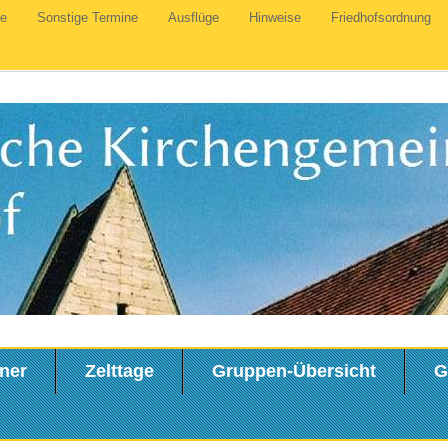
te
Sonstige Termine
Ausflüge
Hinweise
Friedhofsordnung
ner
Zelttage
Gruppen-Übersicht
G