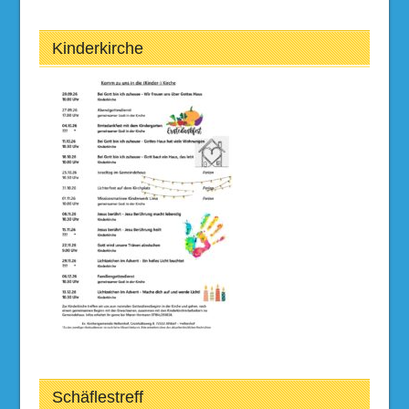
Kinderkirche
Schäflestreff