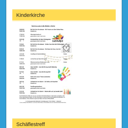
Kinderkirche
Schäflestreff