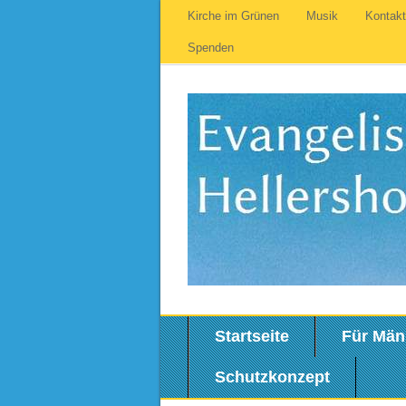
Kirche im Grünen
Musik
Kontak
Spenden
Startseite
Für Män
Schutzkonzept