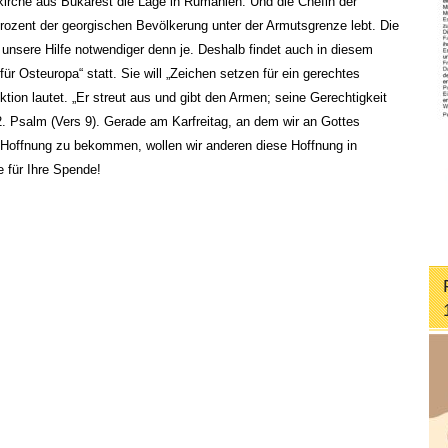
kirche aus Bukarest die Lage in Rumänien. Und die Chefin der
Prozent der georgischen Bevölkerung unter der Armutsgrenze lebt. Die
 unsere Hilfe notwendiger denn je. Deshalb findet auch in diesem
ür Osteuropa“ statt. Sie will „Zeichen setzen für ein gerechtes
ktion lautet. „Er streut aus und gibt den Armen; seine Gerechtigkeit
112. Psalm (Vers 9). Gerade am Karfreitag, an dem wir an Gottes
 Hoffnung zu bekommen, wollen wir anderen diese Hoffnung in
 für Ihre Spende!