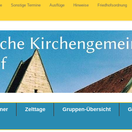
te
Sonstige Termine
Ausflüge
Hinweise
Friedhofsordnung
ner
Zelttage
Gruppen-Übersicht
G